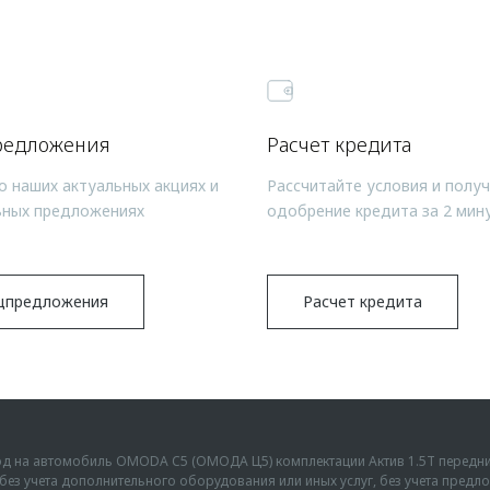
редложения
Расчет кредита
о наших актуальных акциях и
Рассчитайте условия и полу
ьных предложениях
одобрение кредита за 2 мин
цпредложения
Расчет кредита
ыгод на автомобиль OMODA C5 (ОМОДА Ц5) комплектации Актив 1.5Т передн
г., без учета дополнительного оборудования или иных услуг, без учета пре