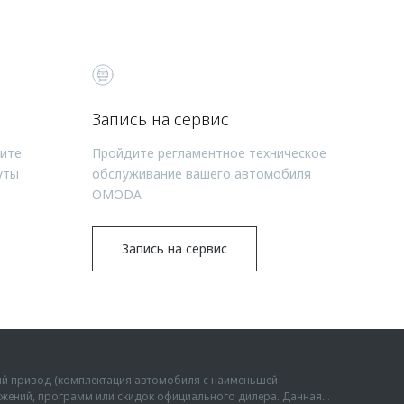
Запись на сервис
чите
Пройдите регламентное техническое
уты
обслуживание вашего автомобиля
OMODA
Запись на сервис
ий привод (комплектация автомобиля с наименьшей
дложений, программ или скидок официального дилера. Данная