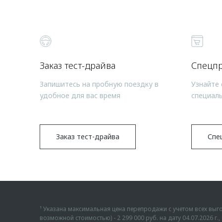
Заказ тест-драйва
Спецп
Запишитесь на пробную поездку в
Узнайте 
удобное для вас время
специал
Заказ тест-драйва
Спе
¹ Указана максимальная цена перепродажи с учетом всех в
возможной стоимостью) - 2 299 000 руб. на дату 04.07.2026 