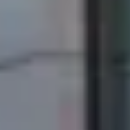
Страхование
Клиентская поддержка
Обратная связь
Кредитный калькулятор
O&J Автоклуб
Аксессуары
Клуб владельцев OMODA
Одежда и сувениры
Приложение O&J
Оригинальные аксессуары
Аксессуары
Запчасти
Одежда и сувениры
Трейд-ин
Оригинальные аксессуары
Калькулятор трейд-ин
Запчасти