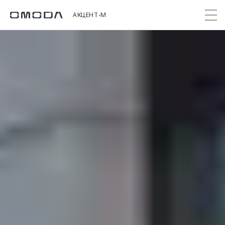
АКЦЕНТ-М
Покупателям
Мир OMODA
Владельцам
Модели
C5
Выбор и покупка
Сервис
О бренде
от 2 299 000 ₽*
Сравнить комплектации
Записаться на сервис
Новости
Записаться на тест-драйв
Кузовной ремонт
Онлайн-сервисы
C7
Cпецпредложения
Поддержка
Приложение O&J
от 2 739 000 ₽*
Прайс-листы
Помощь на дороге
Клуб владельцев OMODA
OMODA Лизинг
Гарантия
Бренд JAECOO
Кредит и страхование
Дополнительная техническая поддержка
Правовая информация
Кредитные программы
Руководства по эксплуатации