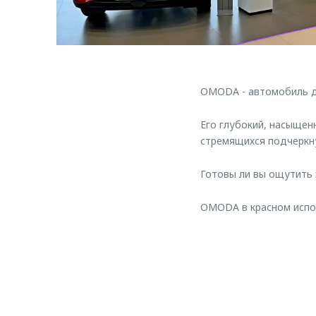
OMODA - автомобиль дл
Его глубокий, насыщенн
стремящихся подчеркну
Готовы ли вы ощутить 
OMODA в красном испол