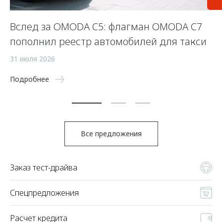
Вслед за OMODA C5: флагман OMODA C7
С
пополнил реестр автомобилей для такси
п
а
31 июля 2026
5 
Подробнее
По
Все предложения
Заказ тест-драйва
Спецпредложения
Расчет кредита