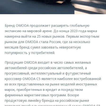
Страхование
Клиентская поддержка
Обратная связь
Кредитный калькулятор
O&J Автоклуб
Аксессуары
Клуб владельцев OMODA
Бренд OMODA продолжает расширять глобальную
Одежда и сувениры
Приложение O&J
экспансию на мировой арене. До конца 2023 года марка
Оригинальные аксессуары
намерена выйти на 25 новых рынков. Первым экспортным
Аксессуары
рынком для OMODA стала Россия, где за несколько
Запчасти
месяцев бренд сумел завоевать невероятную
Одежда и сувениры
популярность у потребителей.
Трейд-ин
Оригинальные аксессуары
Калькулятор трейд-ин
Запчасти
Продукция OMODA входит в число самых желанных
автомобилей среди российских автолюбителей, а
прогрессивный, интеллектуальный и футуристичный
кроссовер OMODA C5 является наиболее востребованной
из всех представленных на рынке моделей иностранных
марок, приобретенных в кредит и посредством
фирменных маркетинговых программ. Вскоре
продуктовую линейку бренда на российском рынке
пополнит яркий и высокотехнологичный седан OMODA S5,