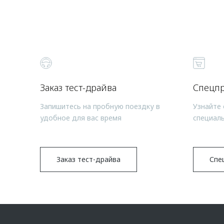
Заказ тест-драйва
Спецп
Запишитесь на пробную поездку в
Узнайте 
удобное для вас время
специал
Заказ тест-драйва
Спе