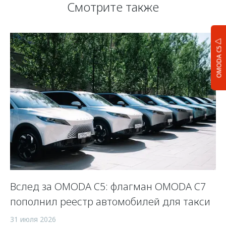
Смотрите также
OMODA C5
Вслед за OMODA C5: флагман OMODA C7
С
пополнил реестр автомобилей для такси
п
а
31 июля 2026