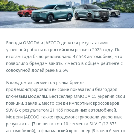
Страхование
Клиентская поддержка
Обратная связь
Кредитный калькулятор
O&J Автоклуб
Аксессуары
Клуб владельцев OMODA
Одежда и сувениры
Приложение O&J
Бренды OMODA и JAECOO делятся результатами
Оригинальные аксессуары
успешной работы на российском рынке в 2025 году. По
Аксессуары
Запчасти
итогам года было реализовано 47 543 автомобиля, что
Одежда и сувениры
позволило брендам занять 7 место в общем рейтинге с
Трейд-ин
Оригинальные аксессуары
совокупной долей рынка 3,6%.
Калькулятор трейд-ин
Запчасти
В каждом из сегментов рынка бренды
продемонстрировали высокие показатели благодаря
ключевым моделям. Бестселлер OMODA C5 укрепил свои
позиции, заняв 2 место среди импортных кроссоверов
SUV-B с результатом 21 165 проданных автомобилей.
Модели JAECOO также продемонстрировали уверенные
результаты: J7 вошел в топ-10 сегмента SUV-C (12 673
автомобилей), а флагманский кроссовер J8 занял 6 место